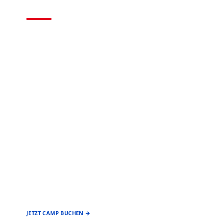
2026
BASEBALL • SOFTBALL
EIN ANGEBOT DES
FÖRDERVEREIN
BASEBALL & SOFTBALL
STUTTGART REDS
JETZT CAMP BUCHEN →