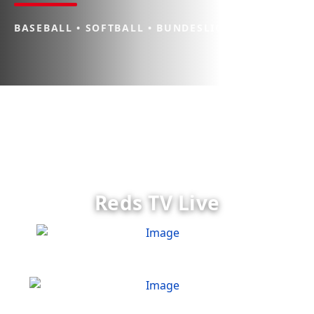
BASEBALL • SOFTBALL • BUNDESLIGA
Reds TV Live