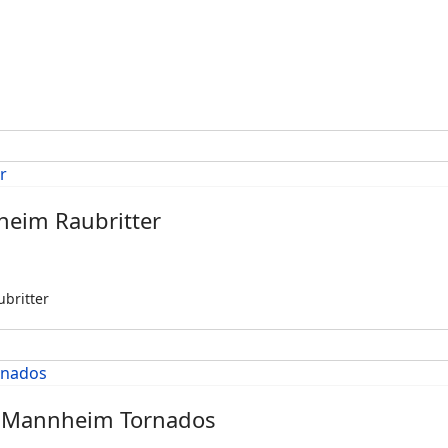
sheim Raubritter
ubritter
vs Mannheim Tornados