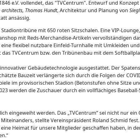
1846 e.V. vollendet, das "TVCentrum". Entwurf und Konzept
 architects, Thomas Hundt
, Architektur und Planung von
Sieg
att ansässig.
e Stadiontribüne mit 650 roten Sitzschalen. Eine VIP-Lounge,
Fanshop mit Reds-Merchandise-Artikeln vervollständigen da
eine flexibel nutzbare Einfeld-Turnhalle mit Umkleiden und
 das TVCentrum bzw. den Tribünenbau mit dem Softballpla
 innovativer Gebäudetechnologie ausgestattet. Der Spatens
schätzte Bauzeit verlängerte sich durch die Folgen der COVI
iele im provisorischen Stadion (Betonstufen ohne Sitze un
023 werden die Zuschauer durch ein vollflächiges Baseball
ich eingeweiht werden. Das „TVCentrum“ sei nicht nur ein 
iteinanders, stellte Vereinspräsident Roland Schmid fest.
ine Heimat für unsere Mitglieder geschaffen haben, in der
en.“