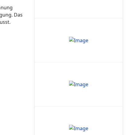
chnung
ügung. Das
usst.