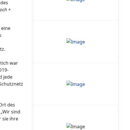
 des
loch +
 eine
s
tz.
tich war
D19-
d jede
-Schutznetz
Ort des
 „Wir sind
 sie ihre