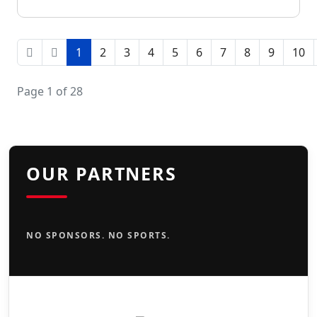
1
2
3
4
5
6
7
8
9
10
Page 1 of 28
OUR PARTNERS
NO SPONSORS. NO SPORTS.