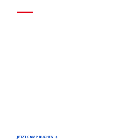
2026
BASEBALL • SOFTBALL
EIN ANGEBOT DES
FÖRDERVEREIN
BASEBALL & SOFTBALL
STUTTGART REDS
JETZT CAMP BUCHEN →