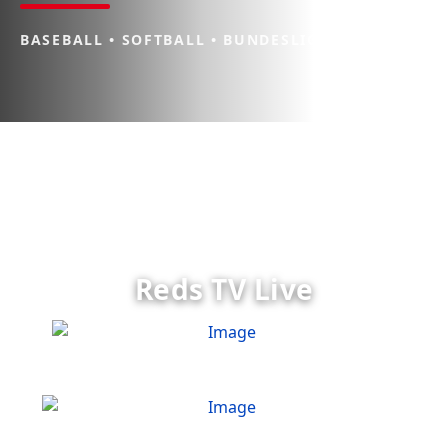
BASEBALL • SOFTBALL • BUNDESLIGA
Reds TV Live