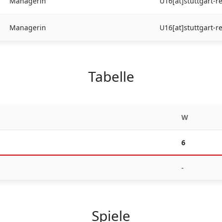
Managerin
U16[at]stuttgart-r
Managerin
U16[at]stuttgart-r
Tabelle
W
6
-
Spiele