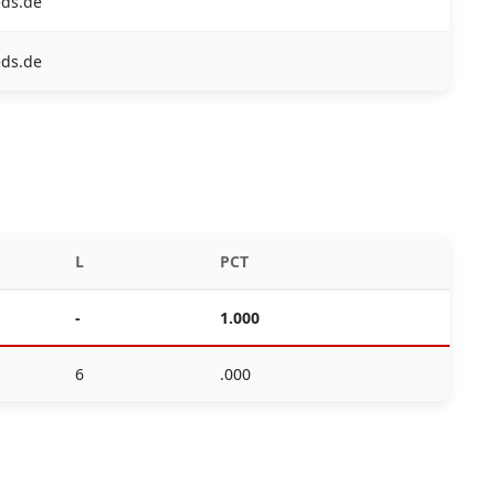
eds.de
eds.de
L
PCT
-
1.000
6
.000