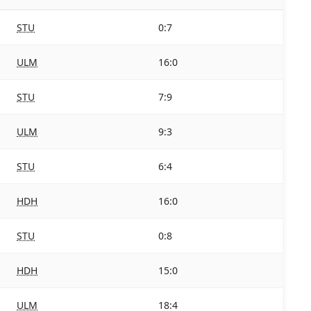
STU
0:7
ULM
16:0
STU
7:9
ULM
9:3
STU
6:4
HDH
16:0
STU
0:8
HDH
15:0
ULM
18:4