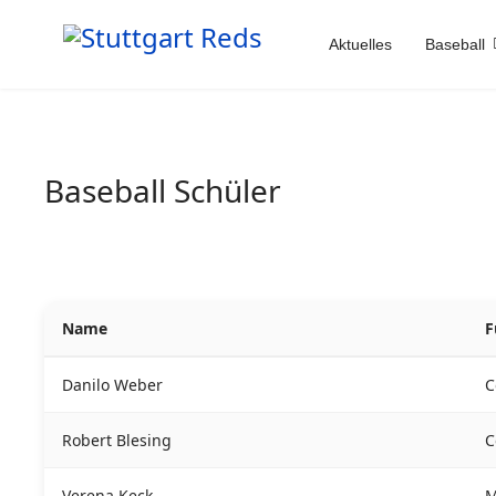
Aktuelles
Baseball
Baseball Schüler
Name
F
Danilo Weber
C
Robert Blesing
C
Verena Keck
M