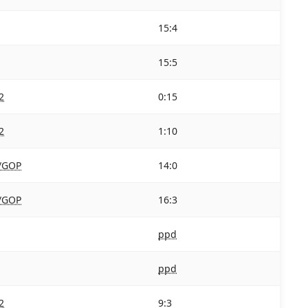
15:4
15:5
2
0:15
2
1:10
/GOP
14:0
/GOP
16:3
ppd
ppd
2
9:3