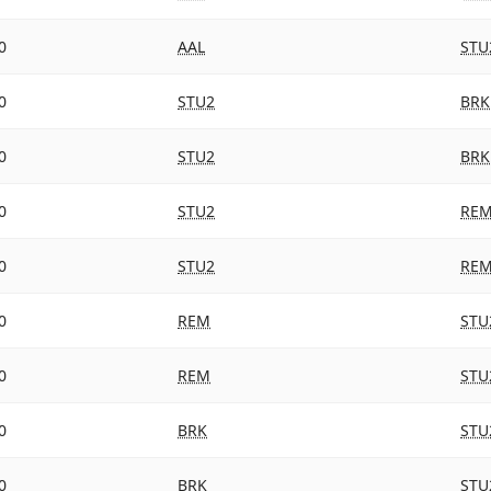
0
AAL
STU
0
STU2
BRK
0
STU2
BRK
0
STU2
RE
0
STU2
RE
0
REM
STU
0
REM
STU
0
BRK
STU
0
BRK
STU