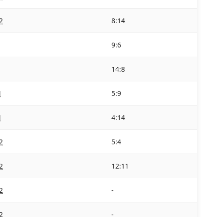
2
8:14
9:6
14:8
M
5:9
M
4:14
2
5:4
2
12:11
2
-
2
-