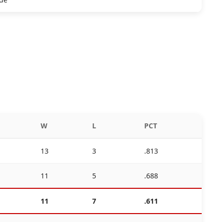
W
L
PCT
13
3
.813
11
5
.688
11
7
.611