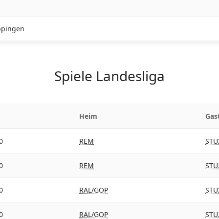
ppingen
Spiele Landesliga
Heim
Gas
0
REM
STU
0
REM
STU
0
RAL/GOP
STU
0
RAL/GOP
STU