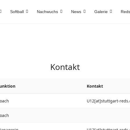
Softball
Nachwuchs
News
Galerie
Reds
Kontakt
unktion
Kontakt
oach
U12[at]stuttgart-reds
oach
anagerin
U12[at]stuttgart-reds