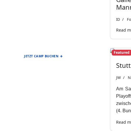
Mann
ID
Fo
Read mo
EIN ANGEBOT DES
FÖRDERVEREIN
BASEBALL & SOFTBALL
STUTTGART REDS
Featured
JETZT CAMP BUCHEN →
Stut
JW
N
Am Sam
Playof
zwisch
(4. Bun
Read mo