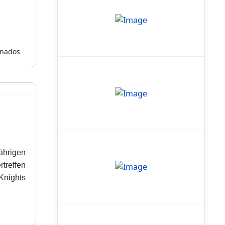
rnados
ährigen
treffen
Knights