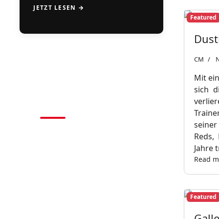
JETZT LESEN →
Featured
Dust
CM
N
Mit ei
CAMPS
sich d
2026
verlie
Traine
seiner
BASEBALL • SOFTBALL
Reds, 
Jahre 
Read mo
Featured
Gall