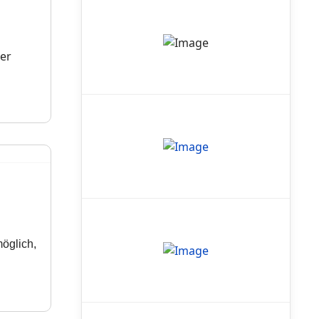
der
öglich,