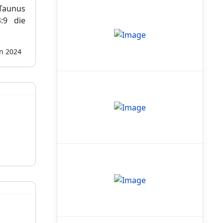
 Taunus
:9 die
on 2024