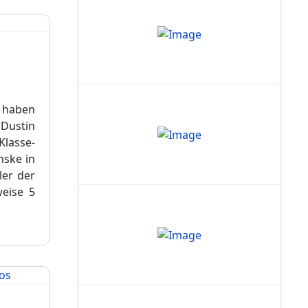
s haben
 Dustin
Klasse-
nske in
ler der
weise 5