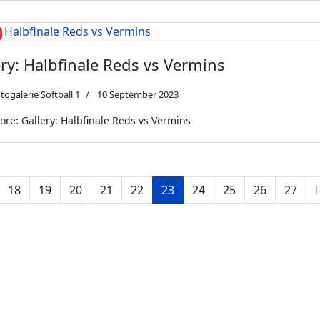
ery: Halbfinale Reds vs Vermins
togalerie Softball 1
10 September 2023
re: Gallery: Halbfinale Reds vs Vermins
18
19
20
21
22
23
24
25
26
27