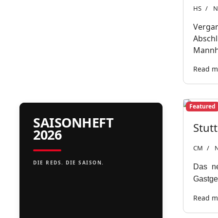
HS
N
Vergan
Abschl
Mannh
Read m
Featured
SAISONHEFT
Stut
2026
CM
N
DIE REDS. DIE SAISON.
Das ne
Gastgeb
Read mo