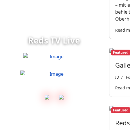
– mit 
behie
Oberha
Read mo
Reds TV Live
Featured
Gall
ID
Fo
Read mo
vs.
Featured
Reds