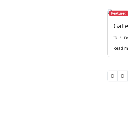
Featured
Gall
ID
Fo
Read mo