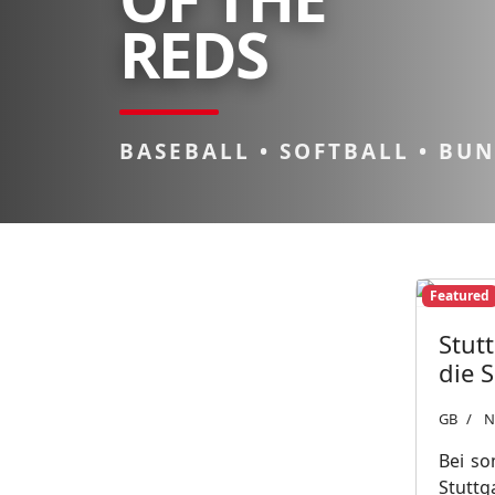
REDS
BASEBALL • SOFTBALL • BU
Featured
Stut
die 
GB
N
Bei so
Stuttg