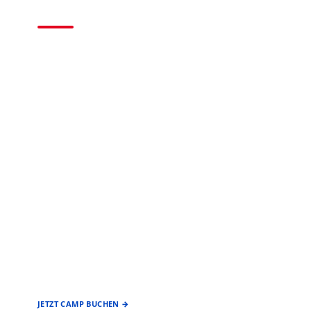
2026
BASEBALL • SOFTBALL
EIN ANGEBOT DES
FÖRDERVEREIN
BASEBALL & SOFTBALL
STUTTGART REDS
JETZT CAMP BUCHEN →