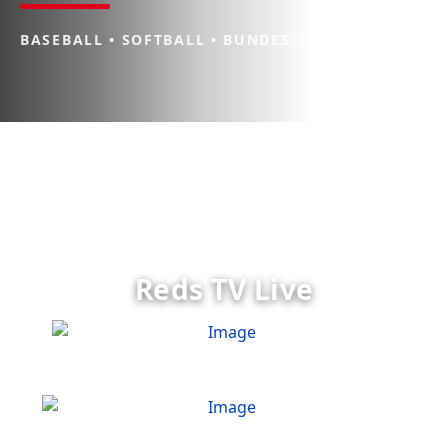
BASEBALL • SOFTBALL • BUNDESLIGA
Reds TV Live