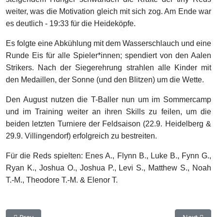
weiter, was die Motivation gleich mit sich zog. Am Ende war
es deutlich - 19:33 für die Heideköpfe.
Es folgte eine Abkühlung mit dem Wasserschlauch und eine
Runde Eis für alle Spieler*innen; spendiert von den Aalen
Strikers. Nach der Siegerehrung strahlen alle Kinder mit
den Medaillen, der Sonne (und den Blitzen) um die Wette.
Den August nutzen die T-Baller nun um im Sommercamp
und im Training weiter an ihren Skills zu feilen, um die
beiden letzten Turniere der Feldsaison (22.9. Heidelberg &
29.9. Villingendorf) erfolgreich zu bestreiten.
Für die Reds spielten: Enes A., Flynn B., Luke B., Fynn G.,
Ryan K., Joshua O., Joshua P., Levi S., Matthew S., Noah
T.-M., Theodore T.-M. & Elenor T.
Previous article: Tiny Reds erspielen Turniersieg beim Hedgeh
Next artic