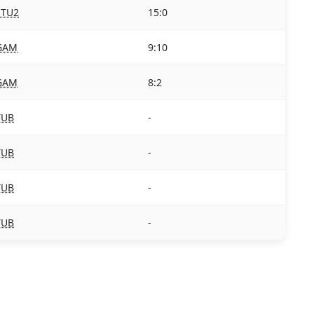
STU2
15:0
GAM
9:10
GAM
8:2
TUB
-
TUB
-
TUB
-
TUB
-