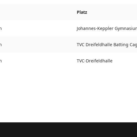
Platz
h
Johannes-Keppler Gymnasiu
h
TVC Dreifeldhalle Batting Ca
h
TVC-Dreifeldhalle