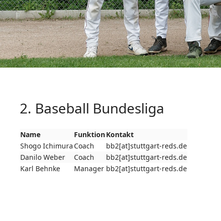
2. Baseball Bundesliga
Name
Funktion
Kontakt
Shogo Ichimura
Coach
bb2[at]stuttgart-reds.de
Danilo Weber
Coach
bb2[at]stuttgart-reds.de
Karl Behnke
Manager
bb2[at]stuttgart-reds.de