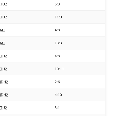
STU2
6:3
STU2
11:9
NAT
4:8
NAT
13:3
STU2
4:8
STU2
10:11
HDH2
2:6
HDH2
4:10
STU2
3:1