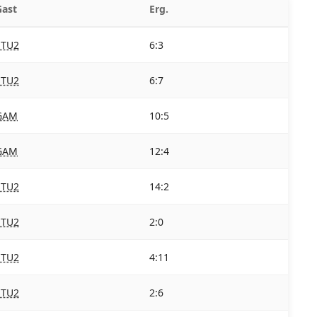
Gast
Erg.
STU2
6:3
STU2
6:7
GAM
10:5
GAM
12:4
STU2
14:2
STU2
2:0
STU2
4:11
STU2
2:6