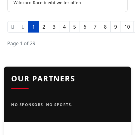
Wildcard Race bleibt weiter offen
1
2
3
4
5
6
7
8
9
10
Page 1 of 29
OUR PARTNERS
NO SPONSORS. NO SPORTS.