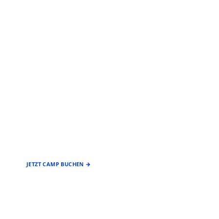
EIN ANGEBOT DES
FÖRDERVEREIN
BASEBALL & SOFTBALL
STUTTGART REDS
JETZT CAMP BUCHEN →