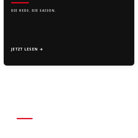
DIE REDS. DIE SAISON.
JETZT LESEN →
CAMPS
2026
BASEBALL • SOFTBALL