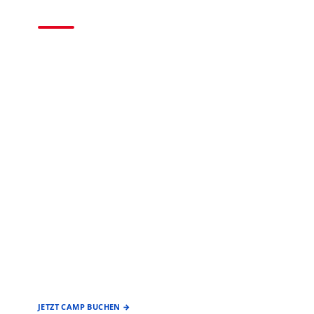
2026
BASEBALL • SOFTBALL
EIN ANGEBOT DES
FÖRDERVEREIN
BASEBALL & SOFTBALL
STUTTGART REDS
JETZT CAMP BUCHEN →