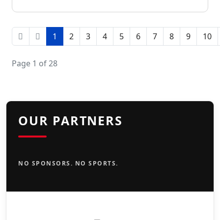
1
2
3
4
5
6
7
8
9
10
Page 1 of 28
OUR PARTNERS
NO SPONSORS. NO SPORTS.