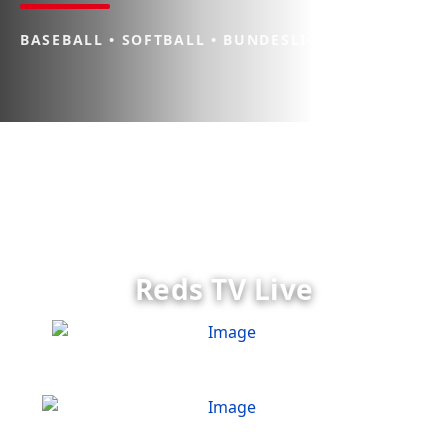
BASEBALL • SOFTBALL • BUNDESLIGA
Reds TV Live