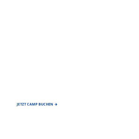
EIN ANGEBOT DES
FÖRDERVEREIN
BASEBALL & SOFTBALL
STUTTGART REDS
JETZT CAMP BUCHEN →