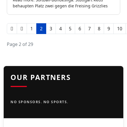
behaupten Platz zwei gegen die Freising Grizzlies
1
2
3
4
5
6
7
8
9
10
Page 2 of 29
OUR PARTNERS
NO SPONSORS. NO SPORTS.