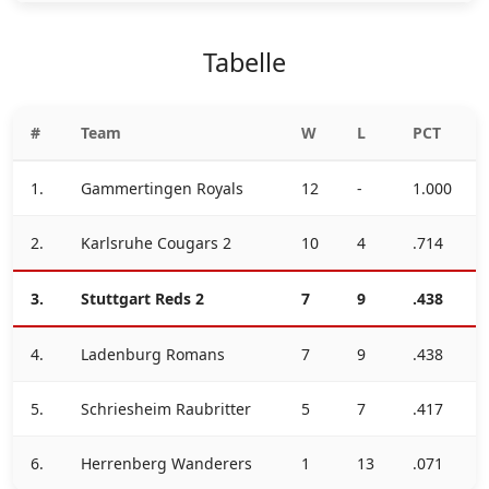
Tabelle
#
Team
W
L
PCT
1.
Gammertingen Royals
12
-
1.000
2.
Karlsruhe Cougars 2
10
4
.714
3.
Stuttgart Reds 2
7
9
.438
4.
Ladenburg Romans
7
9
.438
5.
Schriesheim Raubritter
5
7
.417
6.
Herrenberg Wanderers
1
13
.071