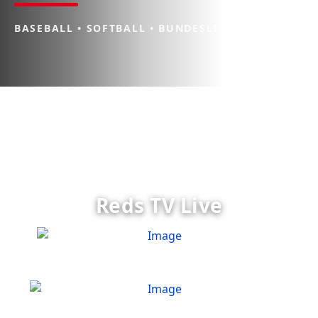
BASEBALL • SOFTBALL • BUNDESLIGA
Reds TV Live