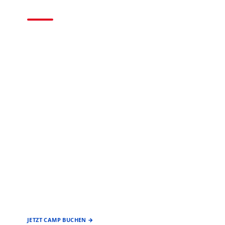
2026
BASEBALL • SOFTBALL
EIN ANGEBOT DES
FÖRDERVEREIN
BASEBALL & SOFTBALL
STUTTGART REDS
JETZT CAMP BUCHEN →