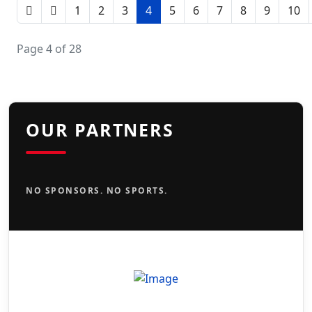
1
2
3
4
5
6
7
8
9
10
Page 4 of 28
OUR PARTNERS
NO SPONSORS. NO SPORTS.