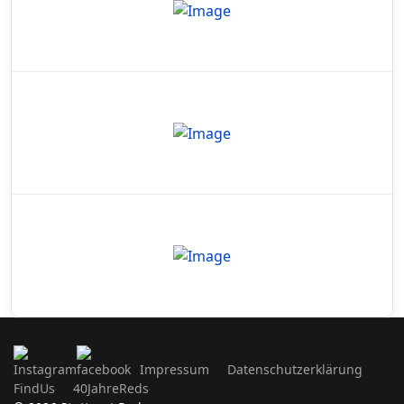
Impressum
Datenschutzerklärung
FindUs
40JahreReds