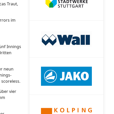
cas Traut,
Errors im
ünf Innings
dritten
er neun
nings-
 scoreless.
über vier
ihm
ger