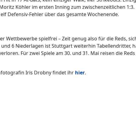
 Moritz Köhler im ersten Inning zum zwischenzeitlichen 1:3.
 elf Defensiv-Fehler über das gesamte Wochenende.
Wettbewerbe spielfrei – Zeit genug also für die Reds, sich
und 6 Niederlagen ist Stuttgart weiterhin Tabellendritter, h
verloren. Für zwei Spiele am 30. und 31. Mai reisen die Red
otografin Iris Drobny findet ihr
hier
.
5-Niederlage mit einem 11:0-Überlegenheitssieg