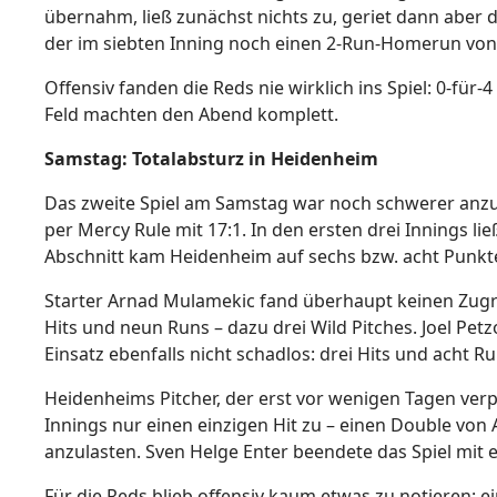
übernahm, ließ zunächst nichts zu, geriet dann aber d
der im siebten Inning noch einen 2-Run-Homerun von 
Offensiv fanden die Reds nie wirklich ins Spiel: 0-für-
Feld machten den Abend komplett.
Samstag: Totalabsturz in Heidenheim
Das zweite Spiel am Samstag war noch schwerer anzus
per Mercy Rule mit 17:1. In den ersten drei Innings li
Abschnitt kam Heidenheim auf sechs bzw. acht Punkt
Starter Arnad Mulamekic fand überhaupt keinen Zugrif
Hits und neun Runs – dazu drei Wild Pitches. Joel Pet
Einsatz ebenfalls nicht schadlos: drei Hits und acht Ru
Heidenheims Pitcher, der erst vor wenigen Tagen verp
Innings nur einen einzigen Hit zu – einen Double von 
anzulasten. Sven Helge Enter beendete das Spiel mit e
Für die Reds blieb offensiv kaum etwas zu notieren: ein 