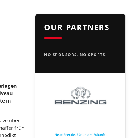
OUR PARTNERS
NO SPONSORS. NO SPORTS.
erlagen
iveau
te in
sive über
chäffer früh
enedikt