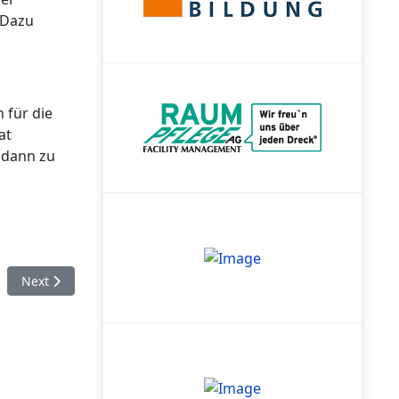
 Dazu
 für die
at
s dann zu
Next article: DBL: Reds splitten Heimspielserie gegen Regensb
Next