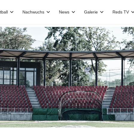
tball
Nachwuchs
News
Galerie
Reds TV