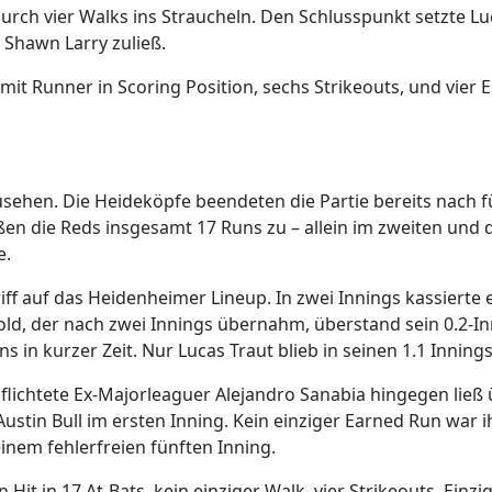
urch vier Walks ins Straucheln. Den Schlusspunkt setzte Lu
Shawn Larry zuließ.
4 mit Runner in Scoring Position, sechs Strikeouts, und vier 
ehen. Die Heideköpfe beendeten die Partie bereits nach f
eßen die Reds insgesamt 17 Runs zu – allein im zweiten und 
e.
f auf das Heidenheimer Lineup. In zwei Innings kassierte 
zold, der nach zwei Innings übernahm, überstand sein 0.2-In
ns in kurzer Zeit. Nur Lucas Traut blieb in seinen 1.1 Innings
flichtete Ex-Majorleaguer Alejandro Sanabia hingegen ließ 
Austin Bull im ersten Inning. Kein einziger Earned Run war 
inem fehlerfreien fünften Inning.
Hit in 17 At-Bats, kein einziger Walk, vier Strikeouts. Einzi