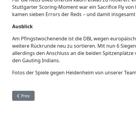
Stuttgarter Scoring-Moment war ein Sacrifice Fly von
kamen sieben Errors der Reds – und damit insgesamt
Ausblick
Am Pfingstwochenende ist die DBL wegen europäischer 
weitere Rückrunde neu zu sortieren. Mit nun 6 Siegen 
allerdings den Anschluss an die beiden Spitzenplätze 
den Gauting Indians.
Fotos der Spiele gegen Heidenheim von unserer Teamf
Previous article: Split in der DBL: Reds antworten auf 2:
Prev