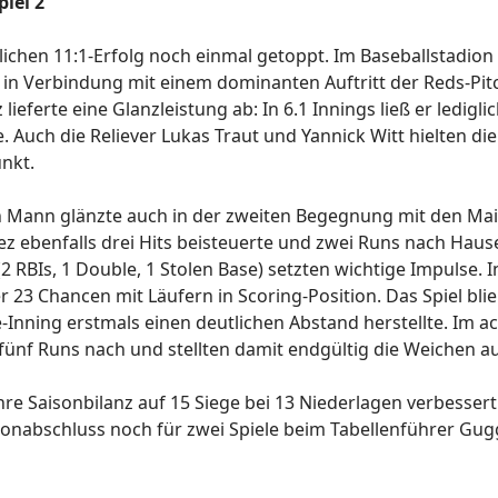
iel 2
ichen 11:1-Erfolg noch einmal getoppt. Im Baseballstadio
 in Verbindung mit einem dominanten Auftritt der Reds-Pi
ieferte eine Glanzleistung ab: In 6.1 Innings ließ er lediglic
 Auch die Reliever Lukas Traut und Yannick Witt hielten di
nkt.
an Mann glänzte auch in der zweiten Begegnung mit den Ma
ez ebenfalls drei Hits beisteuerte und zwei Runs nach Haus
 (2 RBIs, 1 Double, 1 Stolen Base) setzten wichtige Impulse.
r 23 Chancen mit Läufern in Scoring-Position. Das Spiel bli
e-Inning erstmals einen deutlichen Abstand herstellte. Im a
fünf Runs nach und stellten damit endgültig die Weichen au
re Saisonbilanz auf 15 Siege bei 13 Niederlagen verbesser
nabschluss noch für zwei Spiele beim Tabellenführer Gu