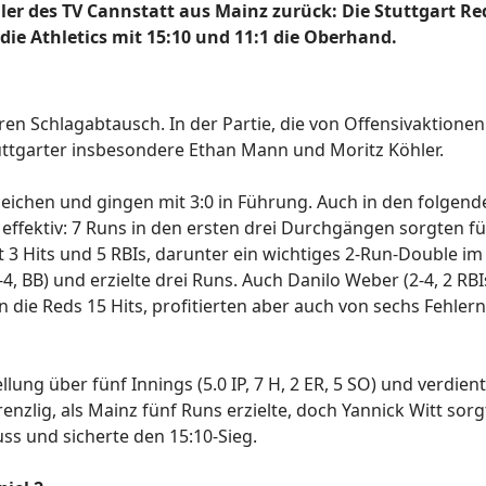
er des TV Cannstatt aus Mainz zurück: Die Stuttgart Re
ie Athletics mit 15:10 und 11:1 die Oberhand.
en Schlagabtausch. In der Partie, die von Offensivaktione
Stuttgarter insbesondere Ethan Mann und Moritz Köhler.
ezeichen und gingen mit 3:0 in Führung. Auch in den folgen
 effektiv: 7 Runs in den ersten drei Durchgängen sorgten fü
3 Hits und 5 RBIs, darunter ein wichtiges 2-Run-Double im
-4, BB) und erzielte drei Runs. Auch Danilo Weber (2-4, 2 RBI
 die Reds 15 Hits, profitierten aber auch von sechs Fehlern
lung über fünf Innings (5.0 IP, 7 H, 2 ER, 5 SO) und verdien
zlig, als Mainz fünf Runs erzielte, doch Yannick Witt sorg
ss und sicherte den 15:10-Sieg.