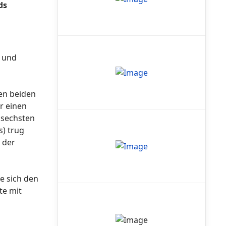
ds
n und
den beiden
r einen
 sechsten
s) trug
 der
te sich den
te mit