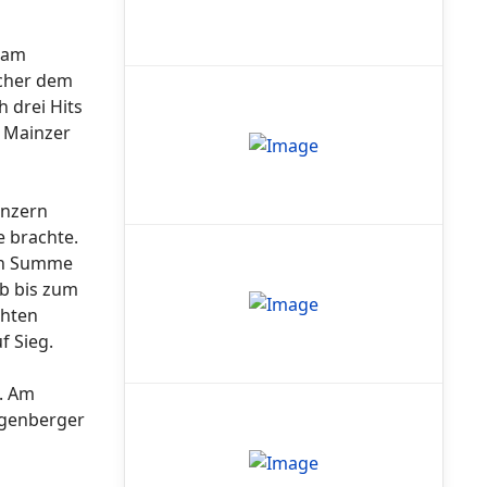
n am
tcher dem
h drei Hits
e Mainzer
inzern
e brachte.
 In Summe
eb bis zum
chten
f Sieg.
t. Am
ggenberger