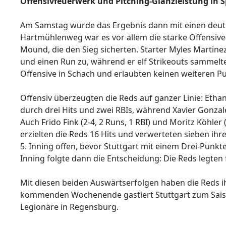
Offensivfeuerwerk und Pitching-Glanzleistung in Sp
Am Samstag wurde das Ergebnis dann mit einen deutl
Hartmühlenweg war es vor allem die starke Offensive
Mound, die den Sieg sicherten. Starter Myles Martinez l
und einen Run zu, während er elf Strikeouts sammelte.
Offensive in Schach und erlaubten keinen weiteren Pu
Offensiv überzeugten die Reds auf ganzer Linie: Eth
durch drei Hits und zwei RBIs, während Xavier Gonzal
Auch Frido Fink (2-4, 2 Runs, 1 RBI) und Moritz Köhler
erzielten die Reds 16 Hits und verwerteten sieben ihre
5. Inning offen, bevor Stuttgart mit einem Drei-Punkt
Inning folgte dann die Entscheidung: Die Reds legten 
Mit diesen beiden Auswärtserfolgen haben die Reds ih
kommenden Wochenende gastiert Stuttgart zum Saiso
Legionäre in Regensburg.