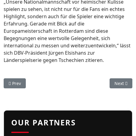
„Unsere Nationalmannschaft vor heimischer Kulisse
spielen zu sehen, ist nicht nur für die Fans ein echtes
Highlight, sondern auch für die Spieler eine wichtige
Erfahrung. Gerade mit Blick auf die
Europameisterschaft in Rotterdam sind diese
Begegnungen eine wertvolle Gelegenheit, sich
international zu messen und weiterzuentwickeln,“ lässt
sich DBV-Präsident Jürgen Elsishans zur
Länderspielserie gegen Tschechien zitieren.
Previous article: Stuttgart Reds ziehen ins Finale der Playoffs 
Next artic
Prev
Next
OUR PARTNERS