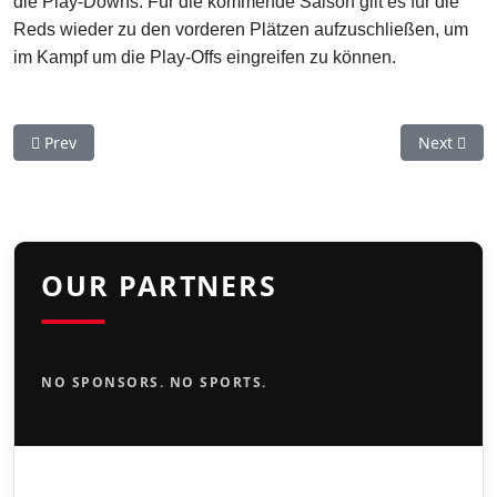
die Play-Downs. Für die kommende Saison gilt es für die
Reds wieder zu den vorderen Plätzen aufzuschließen, um
im Kampf um die Play-Offs eingreifen zu können.
Previous article: Reds-Skipper geht von Bord
Next artic
Prev
Next
OUR PARTNERS
NO SPONSORS. NO SPORTS.