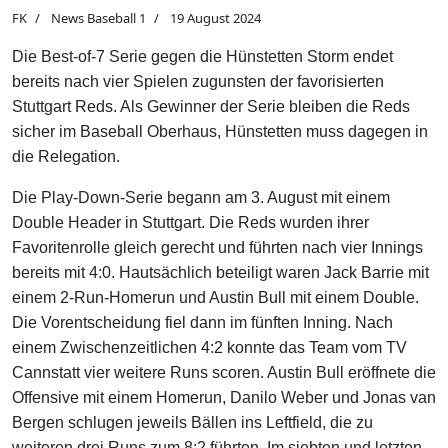
FK
News Baseball 1
19 August 2024
Die Best-of-7 Serie gegen die Hünstetten Storm endet
bereits nach vier Spielen zugunsten der favorisierten
Stuttgart Reds. Als Gewinner der Serie bleiben die Reds
sicher im Baseball Oberhaus, Hünstetten muss dagegen in
die Relegation.
Die Play-Down-Serie begann am 3. August mit einem
Double Header in Stuttgart. Die Reds wurden ihrer
Favoritenrolle gleich gerecht und führten nach vier Innings
bereits mit 4:0. Hautsächlich beteiligt waren Jack Barrie mit
einem 2-Run-Homerun und Austin Bull mit einem Double.
Die Vorentscheidung fiel dann im fünften Inning. Nach
einem Zwischenzeitlichen 4:2 konnte das Team vom TV
Cannstatt vier weitere Runs scoren. Austin Bull eröffnete die
Offensive mit einem Homerun, Danilo Weber und Jonas van
Bergen schlugen jeweils Bällen ins Leftfield, die zu
weiteren drei Runs zum 8:2 führten. Im siebten und letzten