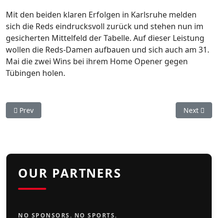
Mit den beiden klaren Erfolgen in Karlsruhe melden
sich die Reds eindrucksvoll zurück und stehen nun im
gesicherten Mittelfeld der Tabelle. Auf dieser Leistung
wollen die Reds-Damen aufbauen und sich auch am 31.
Mai die zwei Wins bei ihrem Home Opener gegen
Tübingen holen.
Previous article: Pünktlich zum Home Opener: Sophia Moshos 
Next artic
Prev
Next
OUR PARTNERS
NO SPONSORS. NO SPORTS.