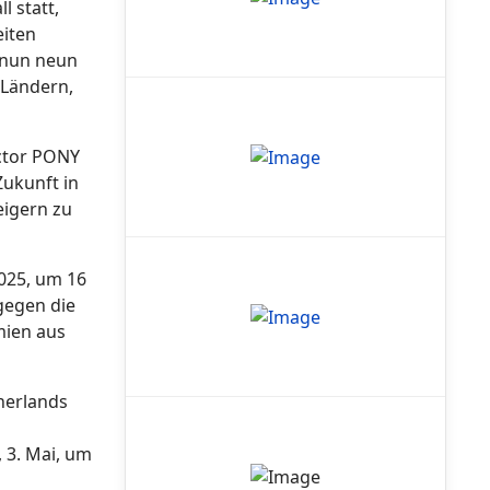
l statt,
eiten
 nun neun
 Ländern,
ector PONY
Zukunft in
eigern zu
2025, um 16
gegen die
mien aus
therlands
 3. Mai, um