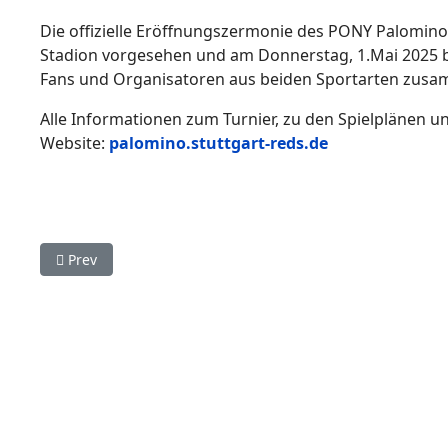
Die offizielle Eröffnungszermonie des PONY Palomino T
Stadion vorgesehen und am Donnerstag, 1.Mai 2025 be
Fans und Organisatoren aus beiden Sportarten zusamm
Alle Informationen zum Turnier, zu den Spielplänen u
Website:
palomino.stuttgart-reds.de
Previous article: Baseball und Softball-Jugendturnier: Gro
Prev