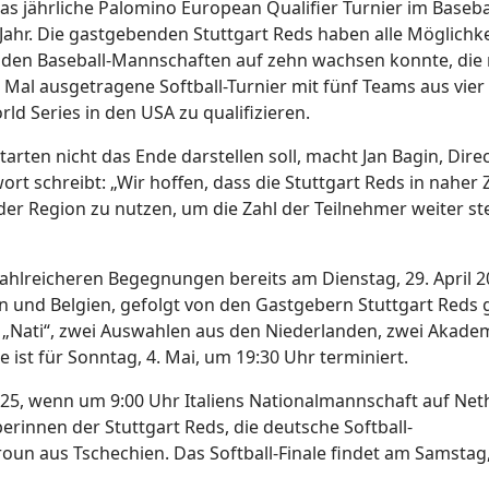
das jährliche Palomino European Qualifier Turnier im Basebal
 Jahr. Die gastgebenden Stuttgart Reds haben alle Möglichk
enden Baseball-Mannschaften auf zehn wachsen konnte, die
al ausgetragene Softball-Turnier mit fünf Teams aus vier
d Series in den USA zu qualifizieren.
rten nicht das Ende darstellen soll, macht Jan Bagin, Dir
t schreibt: „Wir hoffen, dass die Stuttgart Reds in naher 
der Region zu nutzen, um die Zahl der Teilnehmer weiter st
zahlreicheren Begegnungen bereits am Dienstag, 29. April 
 und Belgien, gefolgt von den Gastgebern Stuttgart Reds 
r „Nati“, zwei Auswahlen aus den Niederlanden, zwei Akade
 ist für Sonntag, 4. Mai, um 19:30 Uhr terminiert.
2025, wenn um 9:00 Uhr Italiens Nationalmannschaft auf Ne
berinnen der Stuttgart Reds, die deutsche Softball-
un aus Tschechien. Das Softball-Finale findet am Samstag,