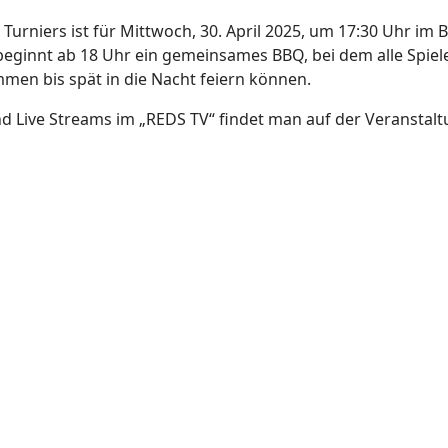
urniers ist für Mittwoch, 30. April 2025, um 17:30 Uhr im B
ginnt ab 18 Uhr ein gemeinsames BBQ, bei dem alle Spieler
en bis spät in die Nacht feiern können.
nd Live Streams im „REDS TV“ findet man auf der Veranstalt
ßer Sport beim Palomino-Turnier - trotz Unwetter