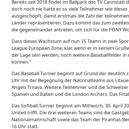
Bereits seit 2018 findet im Ballpark des TV Cannstatt 
doch noch nie hatte es so viele Teilnehmer wie dieses
ausgeschöpft, damit erstmals die Zahl der teilnehm
Länder repräsentieren. Dazu kommt das zum zweiten M
die gegeneinander antreten, um sich für die PONY Worl
Dass dieses Wachstum auf nun 15 Teams in zwei Sporta
League European Zone, klar, wenn er in seinem Grußwor
der Lage sein werden, noch weitere Baseballfelder in 
können.“
Das Baseball-Turnier beginnt auf Grund der deutlich 
Uhr mit der Begegnung der Nationalteams aus Litauen
Angels Trnava. Weitere Teilnehmer sind die Schweize
Spanien und Italien und die London Archers. Das Finale
Das Softball-Turnier beginnt am Mittwoch, 30. April 
United trifft. Die drei weiteren Teams sind die Gastge
Nationalmannschaft sowie das Team der Piranhas Bero
16 Uhr statt.