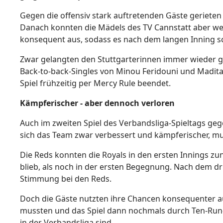
Gegen die offensiv stark auftretenden Gäste gerieten d
Danach konnten die Mädels des TV Cannstatt aber wen
konsequent aus, sodass es nach dem langen Inning s
Zwar gelangten den Stuttgarterinnen immer wieder gu
Back-to-back-Singles von Minou Feridouni und Madita
Spiel frühzeitig per Mercy Rule beendet.
Kämpferischer - aber dennoch verloren
Auch im zweiten Spiel des Verbandsliga-Spieltags ge
sich das Team zwar verbessert und kämpferischer, mu
Die Reds konnten die Royals in den ersten Innings zu
blieb, als noch in der ersten Begegnung. Nach dem dri
Stimmung bei den Reds.
Doch die Gäste nutzten ihre Chancen konsequenter au
mussten und das Spiel dann nochmals durch Ten-Run-R
in der Verbandsliga sind.