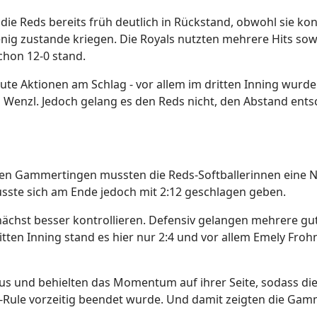
ie Reds bereits früh deutlich in Rückstand, obwohl sie konze
ig zustande kriegen. Die Royals nutzten mehrere Hits sowi
chon 12-0 stand.
te Aktionen am Schlag - vor allem im dritten Inning wurd
 Wenzl. Jedoch gelang es den Reds nicht, den Abstand ents
gen Gammertingen mussten die Reds-Softballerinnen eine N
sste sich am Ende jedoch mit 2:12 geschlagen geben.
nächst besser kontrollieren. Defensiv gelangen mehrere gu
tten Inning stand es hier nur 2:4 und vor allem Emely Froh
s und behielten das Momentum auf ihrer Seite, sodass die
ule vorzeitig beendet wurde. Und damit zeigten die Gamme