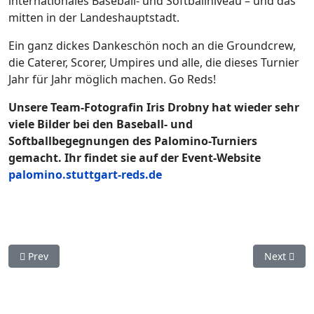
internationales Baseball- und Softballniveau – und das
mitten in der Landeshauptstadt.
Ein ganz dickes Dankeschön noch an die Groundcrew,
die Caterer, Scorer, Umpires und alle, die dieses Turnier
Jahr für Jahr möglich machen. Go Reds!
Unsere Team-Fotografin Iris Drobny hat wieder sehr
viele Bilder bei den Baseball- und
Softballbegegnungen des Palomino-Turniers
gemacht. Ihr findet sie auf der Event-Website
palomino.stuttgart-reds.de
Previous article: Zwei Reds im siegreichen DBV-Team bei der A
Next artic
Prev
Next