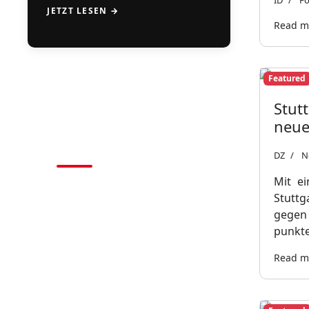
ID
Fo
JETZT LESEN →
Read mo
Featured
Stut
CAMPS
neue
2026
DZ
N
Mit ei
BASEBALL • SOFTBALL
Stuttg
gegen
punkte
Read mo