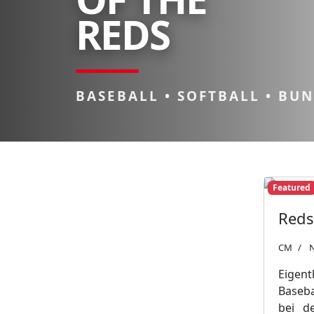
REDS
BASEBALL • SOFTBALL • BU
Featured
Reds
CM
N
Eigent
Baseba
bei d