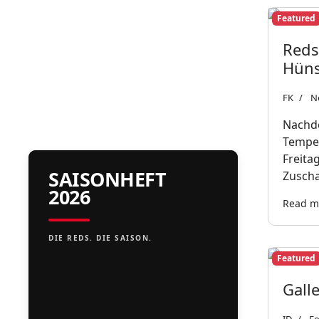
Featured
Reds
Hüns
FK
N
Nachde
Temper
Freita
SAISONHEFT
Zuscha
2026
Read mo
DIE REDS. DIE SAISON.
Featured
Gall