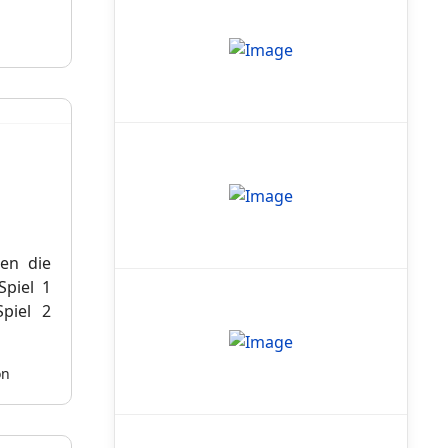
m
ten die
Spiel 1
piel 2
on