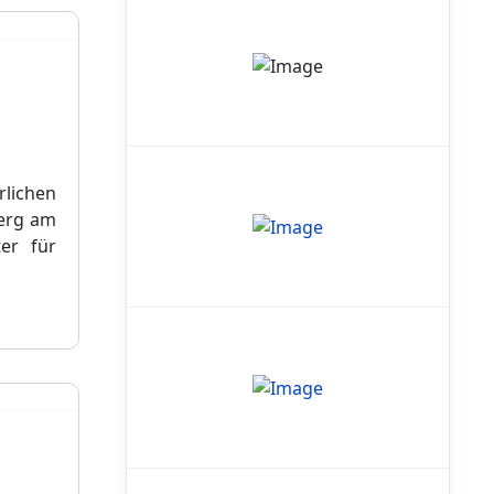
rlichen
berg am
ter für