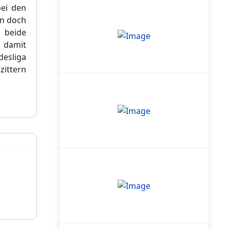
bei den
nn doch
s beide
n damit
esliga
zittern