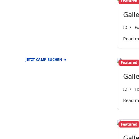
Featured
Gall
ID
Fo
EIN ANGEBOT DES
Read mo
FÖRDERVEREIN
BASEBALL & SOFTBALL
STUTTGART REDS
JETZT CAMP BUCHEN →
Featured
Galle
ID
Fo
Read mo
Featured
Gall