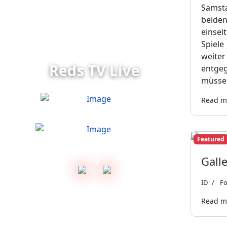
Samsta
beiden
einsei
Spiele
weite
Reds TV Live
entgeg
müssen
Read m
Featured
Gall
vs.
ID
Fo
Read mo