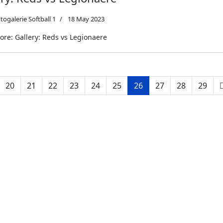
togalerie Softball 1
18 May 2023
re: Gallery: Reds vs Legionaere
20
21
22
23
24
25
26
27
28
29