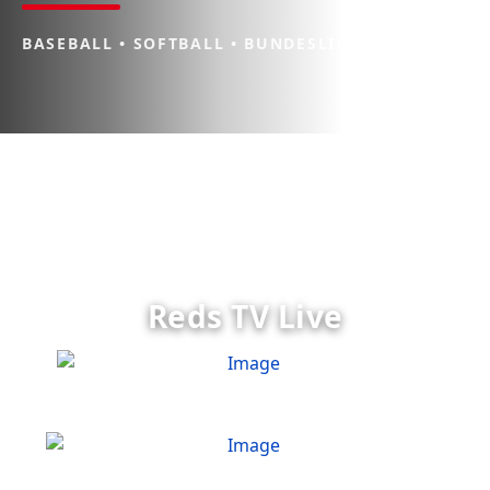
BASEBALL • SOFTBALL • BUNDESLIGA
Reds TV Live