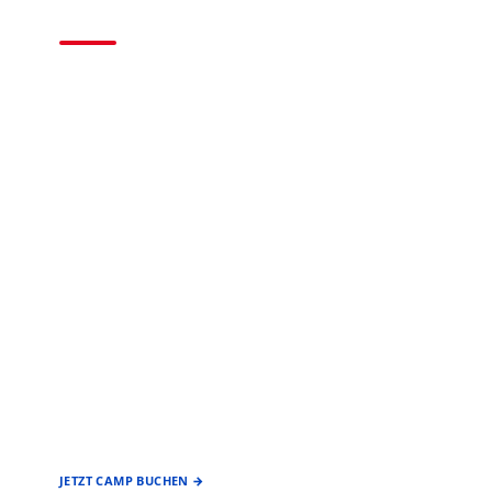
2026
BASEBALL • SOFTBALL
EIN ANGEBOT DES
FÖRDERVEREIN
BASEBALL & SOFTBALL
STUTTGART REDS
JETZT CAMP BUCHEN →