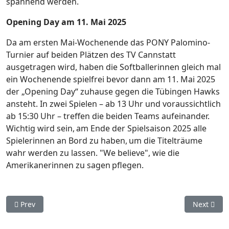
spannend werden.
Opening Day am 11. Mai 2025
Da am ersten Mai-Wochenende das PONY Palomino-
Turnier auf beiden Plätzen des TV Cannstatt
ausgetragen wird, haben die Softballerinnen gleich mal
ein Wochenende spielfrei bevor dann am 11. Mai 2025
der „Opening Day“ zuhause gegen die Tübingen Hawks
ansteht. In zwei Spielen – ab 13 Uhr und voraussichtlich
ab 15:30 Uhr – treffen die beiden Teams aufeinander.
Wichtig wird sein, am Ende der Spielsaison 2025 alle
Spielerinnen an Bord zu haben, um die Titelträume
wahr werden zu lassen. "We believe", wie die
Amerikanerinnen zu sagen pflegen.
Previous article: Softball-Bundesliga: Zum Saisonauftakt zwei
Next artic
Prev
Next