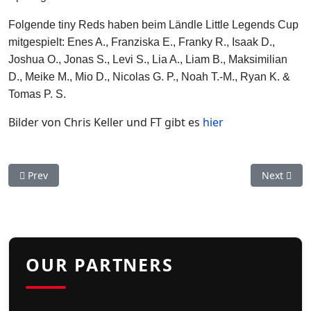
Folgende tiny Reds haben beim Ländle Little Legends Cup
mitgespielt: Enes A., Franziska E., Franky R., Isaak D.,
Joshua O., Jonas S., Levi S., Lia A., Liam B., Maksimilian
D., Meike M., Mio D., Nicolas G. P., Noah T.-M., Ryan K. &
Tomas P. S.
Bilder von Chris Keller und FT gibt es
hier
Previous article: Spuktastischer Doubleheader auf dem Schna
Next artic
Prev
Next
OUR PARTNERS