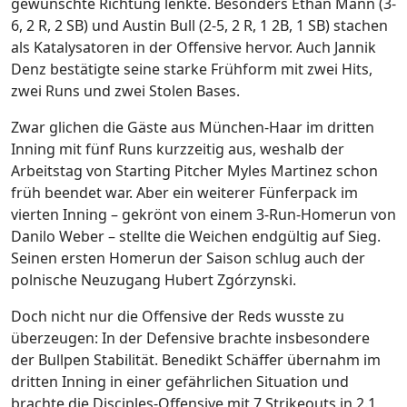
gewünschte Richtung lenkte. Besonders Ethan Mann (3-
6, 2 R, 2 SB) und Austin Bull (2-5, 2 R, 1 2B, 1 SB) stachen
als Katalysatoren in der Offensive hervor. Auch Jannik
Denz bestätigte seine starke Frühform mit zwei Hits,
zwei Runs und zwei Stolen Bases.
Zwar glichen die Gäste aus München-Haar im dritten
Inning mit fünf Runs kurzzeitig aus, weshalb der
Arbeitstag von Starting Pitcher Myles Martinez schon
früh beendet war. Aber ein weiterer Fünferpack im
vierten Inning – gekrönt von einem 3-Run-Homerun von
Danilo Weber – stellte die Weichen endgültig auf Sieg.
Seinen ersten Homerun der Saison schlug auch der
polnische Neuzugang Hubert Zgórzynski.
Doch nicht nur die Offensive der Reds wusste zu
überzeugen: In der Defensive brachte insbesondere
der Bullpen Stabilität. Benedikt Schäffer übernahm im
dritten Inning in einer gefährlichen Situation und
brachte die Disciples-Offensive mit 7 Strikeouts in 2.1