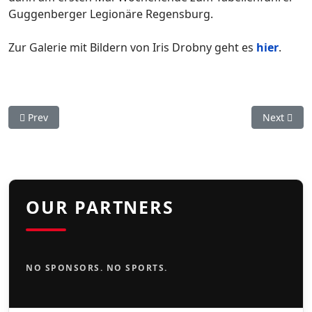
Guggenberger Legionäre Regensburg.
Zur Galerie mit Bildern von Iris Drobny geht es
hier
.
Previous article: Sieben Siege in Folge: Stuttgart Reds setzen
Next artic
Prev
Next
OUR PARTNERS
NO SPONSORS. NO SPORTS.