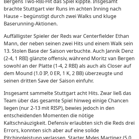
Bergens Two-RBI-Hit das Spiel kippte. Insgesamt
brachte Stuttgart vier Runs im achten Inning nach
Hause – begünstigt durch zwei Walks und kluge
Baserunning-Aktionen.
Auffälligster Spieler der Reds war Centerfielder Ethan
Mann, der neben seinen zwei Hits und einem Walk sein
13. Stolen Base der Saison verbuchte. Auch Jannik Denz
(2-4, 1 RBI) glänzte offensiv, während Moritz van Bergen
sowohl an der Platte (1-4, 2 RBI) als auch als Closer auf
dem Mound (1.0 IP, 0 ER, 1 K, 2 BB) überzeugte und
seinen dritten Save der Saison einfuhr.
Insgesamt sammelte Stuttgart acht Hits. Zwar ließ das
Team über das gesamte Spiel hinweg einige Chancen
liegen (nur 2-13 mit RISP), bewies jedoch in den
entscheidenden Momenten die nötige
Kaltschnäuzigkeit. Defensiv erlaubten sich die Reds drei
Errors, konnten sich aber auf eine solide
Pitchingleistung verlassen. Starter Myles Martinez (5.0