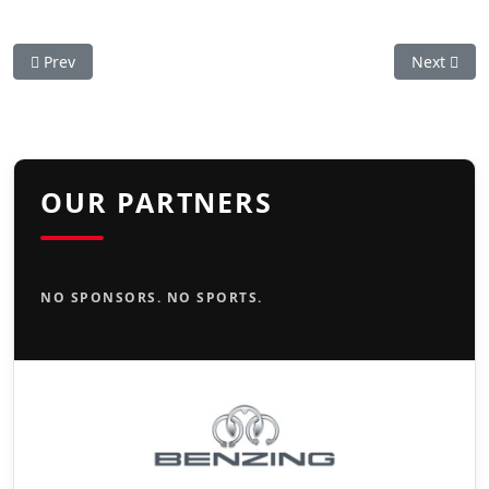
Previous article: Stuttgart Reds müssen sich beim Tabellenf
Next artic
Prev
Next
OUR PARTNERS
NO SPONSORS. NO SPORTS.