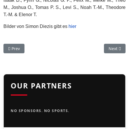
Isaak D., Fynn G., Nicolas G. P., Felix M., Meike M., Theo
M., Joshua O., Tomas P. S., Levi S., Noah T.-M., Theodore
T.-M. & Elenor T.
Bilder von Simon Diezis gibt es
hier
Previous article: Erfolgreicher Saisonabschluss im Schwarzwal
Next articl
Prev
Next
OUR PARTNERS
NO SPONSORS. NO SPORTS.